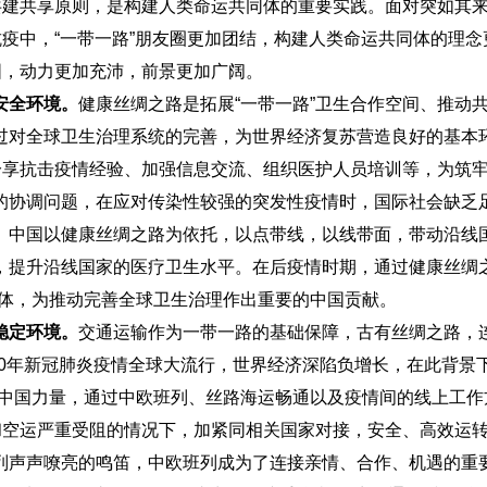
商共建共享原则，是构建人类命运共同体的重要实践。面对突如其
抗疫中，“一带一路”朋友圈更加团结，构建人类命运共同体的理念
固，动力更加充沛，前景更加广阔。
安全环境。
健康丝绸之路是拓展“一带一路”卫生合作空间、推动
过对全球卫生治理系统的完善，为世界经济复苏营造良好的基本
分享抗击疫情经验、加强信息交流、组织医护人员培训等，为筑
的协调问题，在应对传染性较强的突发性疫情时，国际社会缺乏
。中国以健康丝绸之路为依托，以点带线，以线带面，带动沿线
，提升沿线国家的医疗卫生水平。在后疫情时期，通过健康丝绸之
同体，为推动完善全球卫生治理作出重要的中国贡献。
稳定环境。
交通运输作为一带一路的基础保障，古有丝绸之路，
20年新冠肺炎疫情全球大流行，世界经济深陷负增长，在此背景
献中国力量，通过中欧班列、丝路海运畅通以及疫情间的线上工作
和空运严重受阻的情况下，加紧同相关国家对接，安全、高效运
列声声嘹亮的鸣笛，中欧班列成为了连接亲情、合作、机遇的重