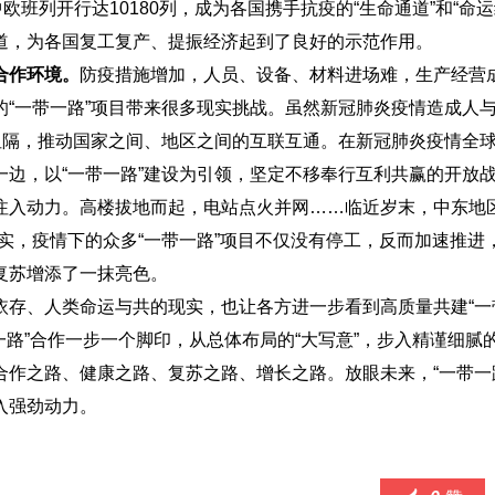
班列开行达10180列，成为各国携手抗疫的“生命通道”和“命运
道，为各国复工复产、提振经济起到了良好的示范作用。
合作环境。
防疫措施增加，人员、设备、材料进场难，生产经营
“一带一路”项目带来很多现实挑战。虽然新冠肺炎疫情造成人
阻隔，推动国家之间、地区之间的互联互通。在新冠肺炎疫情全
边，以“一带一路”建设为引领，坚定不移奉行互利共赢的开放
注入动力。高楼拔地而起，电站点火并网……临近岁末，中东地区
实，疫情下的众多“一带一路”项目不仅没有停工，反而加速推进
复苏增添了一抹亮色。
依存、人类命运与共的现实，也让各方进一步看到高质量共建“一
路”合作一步一个脚印，从总体布局的“大写意”，步入精谨细腻的
作之路、健康之路、复苏之路、增长之路。放眼未来，“一带一
入强劲动力。