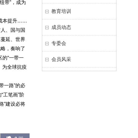
纽带”，成为
教育培训
成本提升……
成员动态
与人、国与国
球蔓延、世界
专委会
战略，奏响了
的“一带一
会员风采
，为全球抗疫
带一路”的必
“工笔画”阶
路”建设必将