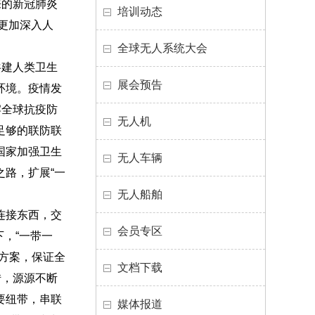
来的新冠肺炎
培训动态
更加深入人
全球无人系统大会
共建人类卫生
展会预告
环境。疫情发
牢全球抗疫防
无人机
足够的联防联
国家加强卫生
无人车辆
路，扩展“一
无人船舶
连接东西，交
会员专区
下，“一带一
方案，保证全
文档下载
转，源源不断
要纽带，串联
媒体报道