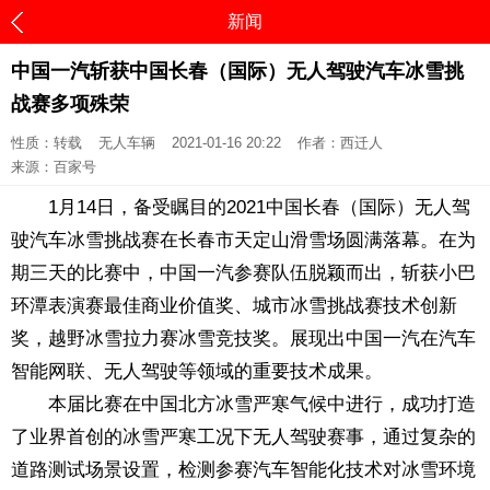
新闻
中国一汽斩获中国长春（国际）无人驾驶汽车冰雪挑
战赛多项殊荣
性质：转载
无人车辆
2021-01-16 20:22
作者：西迁人
来源：百家号
1月14日，备受瞩目的2021中国长春（国际）无人驾
驶汽车冰雪挑战赛在长春市天定山滑雪场圆满落幕。在为
期三天的比赛中，中国一汽参赛队伍脱颖而出，斩获小巴
环潭表演赛最佳商业价值奖、城市冰雪挑战赛技术创新
奖，越野冰雪拉力赛冰雪竞技奖。展现出中国一汽在汽车
智能网联、无人驾驶等领域的重要技术成果。
本届比赛在中国北方冰雪严寒气候中进行，成功打造
了业界首创的冰雪严寒工况下无人驾驶赛事，通过复杂的
道路测试场景设置，检测参赛汽车智能化技术对冰雪环境