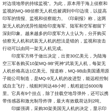
对边境地带的持续监视”。为此，原本用于海上侦察和
监视的MQ-9B侦察无人机也被调到中印边境，以提高
印军的情报、监视和侦察能力。《印刷报》称，这两
架无人机的优异性能给印度海军、陆军和空军都留下
深刻印象。越来越多的印度军方人士认为，分开购买
侦察无人机和武装无人机的想法是错的，监视和攻击
行动可以由同一架无人机完成。
印度军方终于做出决定，出资30亿美元，为陆海
空三军各购买10架MQ-9B“死神”武装无人机，每架无
人机价格高达1亿美元。报道称，MQ-9B由美国通用原
子能公司制造，是MQ-9无人机的改进型，能远程控制
或自主飞行，续航时间达48小时，航程超过6000海
里。它具有9个挂点，除了挂载空地导弹外，还可以携
带传感器和激光制导炸弹，最大有效载荷达到2吨。
印媒强调，采购30架美国无人机的决定，显示印