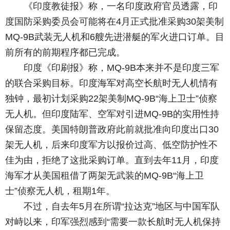
《印度教徒报》称，一名印度政府官员透露，印
度国防采购委员会可能将在4月正式批准采购30架美制
MQ-9B武装无人机和6艘先进潜艇的军火进口订单。目
前所有的前期程序都已完成。
印度《印刷报》称，MQ-9B本来并不是印度三军
的联合采购目标。印度海军对高空长航时无人机情有
独钟，最初计划采购22架美制MQ-9B“海上卫士”侦察
无人机。但印度陆军、空军对引进MQ-9B的实用性持
保留态度。美国特朗普政府此前就批准向印度出口30
架无人机，后来印度军方以报价过高、低空防护性不
佳为由，拒绝了这批采购订单。直到去年11月，印度
海军才从美国租借了两架无武装的MQ-9B“海上卫
士”侦察无人机，租期1年。
不过，自去年5月在所谓“拉达克”地区与中国军队
对峙以来，印军强烈感到“需要一款长航时无人机保持