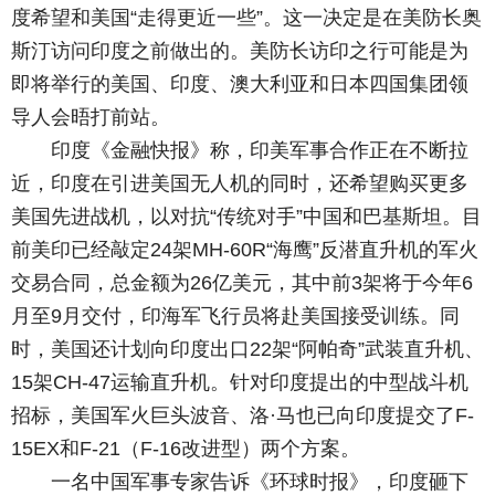
度希望和美国“走得更近一些”。这一决定是在美防长奥
斯汀访问印度之前做出的。美防长访印之行可能是为
即将举行的美国、印度、澳大利亚和日本四国集团领
导人会晤打前站。
印度《金融快报》称，印美军事合作正在不断拉
近，印度在引进美国无人机的同时，还希望购买更多
美国先进战机，以对抗“传统对手”中国和巴基斯坦。目
前美印已经敲定24架MH-60R“海鹰”反潜直升机的军火
交易合同，总金额为26亿美元，其中前3架将于今年6
月至9月交付，印海军飞行员将赴美国接受训练。同
时，美国还计划向印度出口22架“阿帕奇”武装直升机、
15架CH-47运输直升机。针对印度提出的中型战斗机
招标，美国军火巨头波音、洛·马也已向印度提交了F-
15EX和F-21（F-16改进型）两个方案。
一名中国军事专家告诉《环球时报》，印度砸下