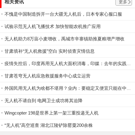
相关资讯
更多
不愧是中国制造拆开一台大疆无人机后，日本专家心服口服
试验示范无人机飞播技术 加快智能农机推广应用
无人机助力8万亩小麦增收，禹城市辛寨镇助推夏粮增产增收
甘肃填补“无人机救援”空白 实时侦查灾情信息
疫情失控后，印度再用无人机大面积消毒，印媒：去年的实践表明有效！
甘肃苍穹无人机应急救援服务中心成立运营
外国民用无人机为啥都不堪用？业内：要稳定又便宜只能在中国制造
无人机不请自到 电网卫士成功将其迫降
Wingcopter 198是世界上第一架三重投递无人机
“无人机”高空巡查 湖北江陵铲除罂粟200余株