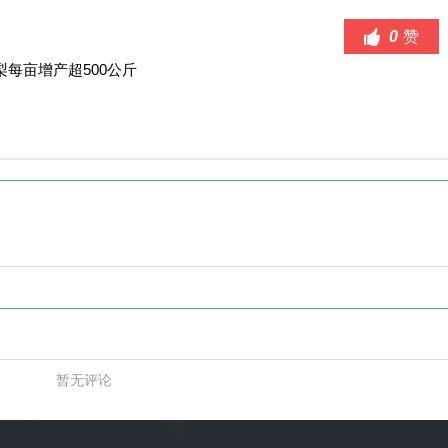
0
赞
每亩增产超500公斤
暂无评论