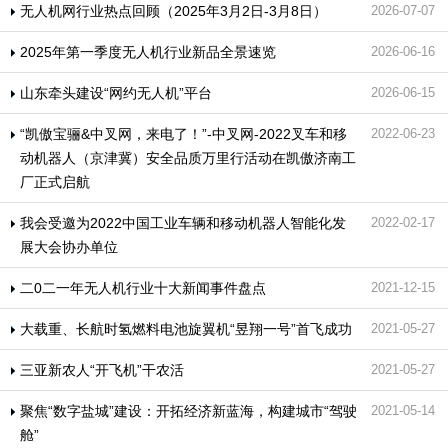
无人机网行业热点回顾（2025年3月2日-3月8日）
2026-07-07
2025年第一季度无人机行业新品全景速览
2026-06-16
山东牵头建设“网约无人机”平台
2026-06-15
“凯傲宝骊&中叉网，来电了！”-中叉网-2022叉车和移
2022-06-23
动机器人（京津冀）安全品质万里行活动在凯傲济南工
厂正式启航​
我会受邀为2022中国工业车辆和移动机器人智能化发
2022-02-17
展大会协办单位
二0二一年无人机行业十大新闻事件盘点
2021-12-15
大载重、长航时氢燃料电池旋翼机“昱翔一号”首飞成功
2021-05-27
三亚新农人“开飞机”干农活
2021-05-27
聚焦“数字盐城”建设：开拓经济新蓝海，构建城市“驾驶
2021-05-14
舱”